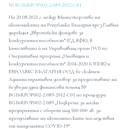
№ BG16RFOP002-2.089-2012-C01
На 20.08.2021 г. между Министерство на
икономиката на Република България чрез Главна
дирекция „Европейски фондове за
конкурентоспособност” (ГД ЕФК), в
качеството ѝ на Управляващ орган (УО) по
Оперативна програма „Иновации и
конкурентоспособност“ 2014-2020 (ОПИК) и
ЕВРОЛЕКС БЪЛГАРИЯ ООД бе сключен
Административен договор за предоставяне на
безвъзмездна финансова помощ №
BG16RFOP002-2.089-2012-C01 по процедура
BG16RFOP002-2.089 „Подкрепа за малки
предприятия с оборот над 500 000 лв. за
преодоляване на икономическите последствия
от пандемията COVID-19“.