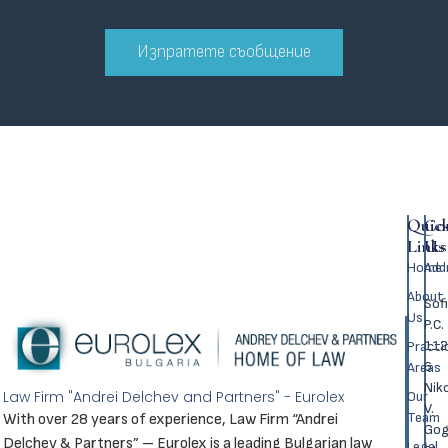
Изпратете съобщение
Quic
Co
Links
Us
Home
Аdd
About
Sofi
Us
P.C.
112
Practi
6
Areas
Nik
Law Firm "Andrei Delchev and Partners" - Eurolex
Our
V.
Team
With over 28 years of experience, Law Firm “Andrei
Gog
Delchev & Partners” – Eurolex is a leading Bulgarian law
Legal