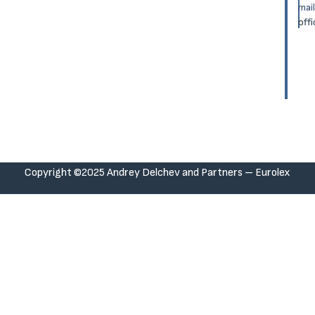
mail
off
Copyright ©2025 Andrey Delchev and Partners – Eurolex