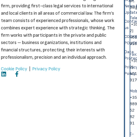
St.
firm, providing first-class legal services to international
News 
Bulg
Updat
and local clients in all areas of commercial law. The firm’s
Теl
team consists of experienced professionals, whose work
Conta
(+3
combines expert experience with strategic thinking. The
us
2)
firm works with participants in the private and public
COOKI
401
sectors – business organizations, institutions and
POLICY
916
financial structures, protecting their interests with
Data
Fаx:
professionalism, precision and an individual approach.
Protec
(+3
Privac
2)
Cookie Policy
|
Privacy Policy
Policy
401
917
Моbi
+35
889
52
82
91
E-