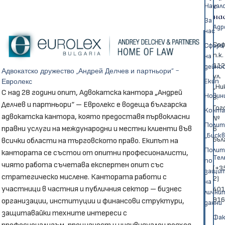
с
Hачал
на
За
Адр
нас
Соф
Cфери
п.к.
на
112
дейно
Адвокатско дружество „Андрей Делчев и партньори“ -
ул.
Евролекс
Eкип
„Ни
С над 28 години опит, Адвокатска кантора „Андрей
Новин
В.
Делчев и партньори“ – Евролекс е водеща българска
Гог
Kонта
адвокатска кантора, която предоставя първокласни
№
Полит
правни услуги на международни и местни клиенти във
6
„Биск
Бъл
всички области на търговското право. Екипът на
Полит
кантората се състои от опитни професионалисти,
Тел
по
чиято работа съчетава експертен опит със
(+3
защи
стратегическо мислене. Кантората работи с
2)
на
участници в частния и публичния сектор – бизнес
401
лични
916
организации, институции и финансови структури,
данни
защитавайки техните интереси с
Фак