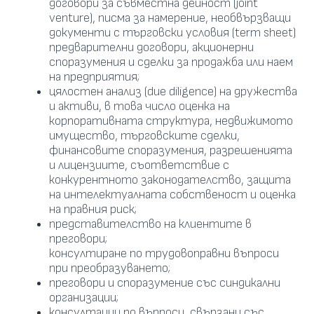
договори за съвместна дейност (joint
venture), писма за намерение, необвързващи
документи с търговски условия (term sheet)
предварителни договори, акционерни
споразумения и сделки за продажба или наем
на предприятия;
цялостен анализ (due diligence) на дружества
и активи, в това число оценка на
корпоративната структура, недвижимото
имущество, търговските сделки,
финансовите споразумения, разрешенията
и лицензиите, съответствие с
конкурентното законодателство, защита
на интелектуалната собственост и оценка
на правния риск;
представителство на клиентите в
преговори;
консултиране по трудовоправни въпроси
при преобразуването;
преговори и споразумение със синдикални
организации;
консултации по въпроси, свързани със