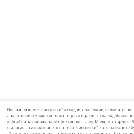
Ние използваме „бисквитки“ и сходни технологии, включително
аналитични и маркетингови на трети страни, за да подобряване
уебсайт и за повишаване ефективността му. Моля, потвърдете 
съгласие за използването на тези „бисквитки“, като натиснете 
„Приемам всички“ или настроите кои от тях приемате. За повече