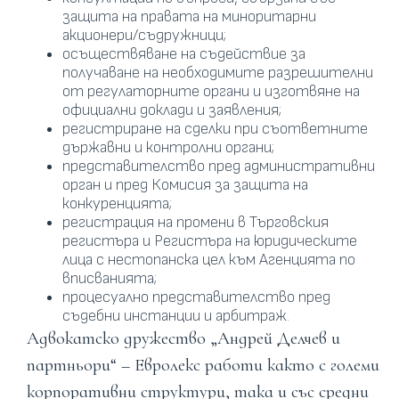
защита на правата на миноритарни
акционери/съдружници;
осъществяване на съдействие за
получаване на необходимите разрешителни
от регулаторните органи и изготвяне на
официални доклади и заявления;
регистриране на сделки при съответните
държавни и контролни органи;
представителство пред административни
орган и пред Комисия за защита на
конкуренцията;
регистрация на промени в Търговския
регистъра и Регистъра на юридическите
лица с нестопанска цел към Агенцията по
вписванията;
процесуално представителство пред
съдебни инстанции и арбитраж.
Адвокатско дружество „Андрей Делчев и
партньори“ – Евролекс работи както с големи
корпоративни структури, така и със средни