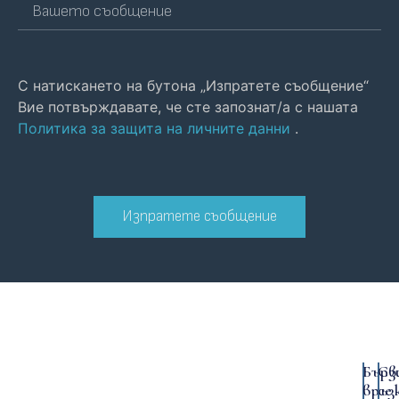
С натискането на бутона „Изпратете съобщение“
Вие потвърждавате, че сте запознат/а с нашата
Политика за защита на личните данни
.
Изпратете съобщение
Бърз
Св
връз
се